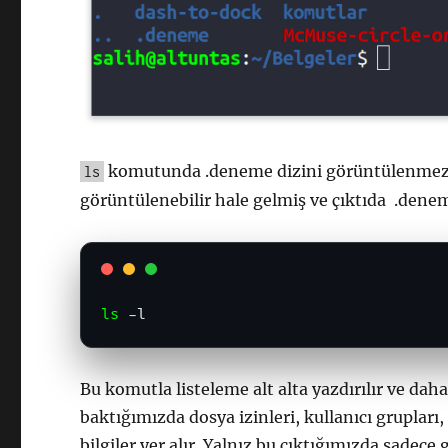
komutunda .deneme dizini görüntülenme
ls
görüntülenebilir hale gelmiş ve çıktıda .deneme
ls
 -l
Bu komutla listeleme alt alta yazdırılır ve daha
baktığımızda dosya izinleri, kullanıcı grupları
bilgiler yer alır. Yalnız bu çıktığımızda sadece 