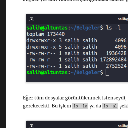
Eğer tüm dosyalar görüntülenmek istenseydi,
gerekecekti. Bu işlem
ya da
şekl
ls -la
ls -al