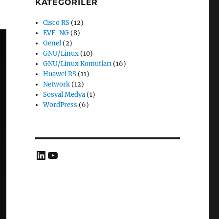
KATEGORILER
Cisco RS
(12)
EVE-NG
(8)
Genel
(2)
GNU/Linux
(10)
GNU/Linux Komutları
(16)
Huawei RS
(11)
Network
(12)
Sosyal Medya
(1)
WordPress
(6)
LinkedIn
YouTube