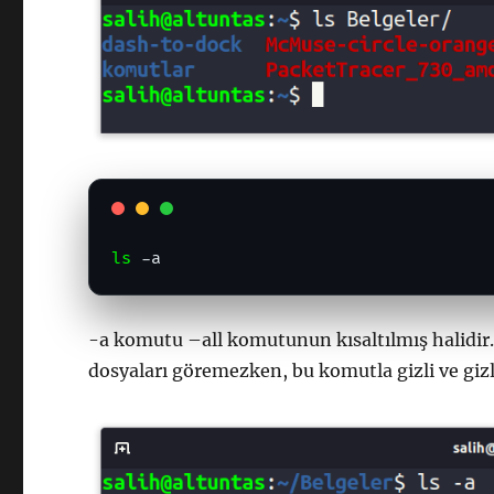
ls
 -a
-a komutu –all komutunun kısaltılmış halidir.
dosyaları göremezken, bu komutla gizli ve giz