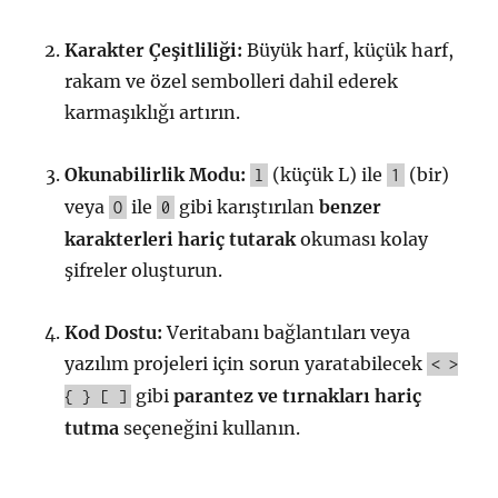
Karakter Çeşitliliği:
Büyük harf, küçük harf,
rakam ve özel sembolleri dahil ederek
karmaşıklığı artırın.
Okunabilirlik Modu:
(küçük L) ile
(bir)
l
1
veya
ile
gibi karıştırılan
benzer
O
0
karakterleri hariç tutarak
okuması kolay
şifreler oluşturun.
Kod Dostu:
Veritabanı bağlantıları veya
yazılım projeleri için sorun yaratabilecek
< >
gibi
parantez ve tırnakları hariç
{ } [ ]
tutma
seçeneğini kullanın.