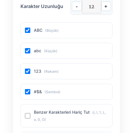
-
+
Karakter Uzunluğu
ABC
(Büyük)
abc
(Küçük)
123
(Rakam)
#$&
(Sembol)
Benzer Karakterleri Hariç Tut
(i, l, 1, L,
o, 0, O)